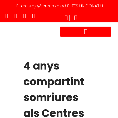
creuroja@creuroja.ad
FES UN DONATIU
TREBALLA AMB NOSALTRES
4 anys
compartint
somriures
als Centres