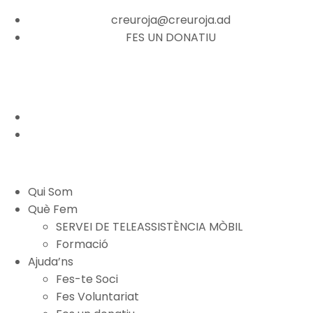
creuroja@creuroja.ad
FES UN DONATIU
Qui Som
Què Fem
SERVEI DE TELEASSISTÈNCIA MÒBIL
Formació
Ajuda’ns
Fes-te Soci
Fes Voluntariat