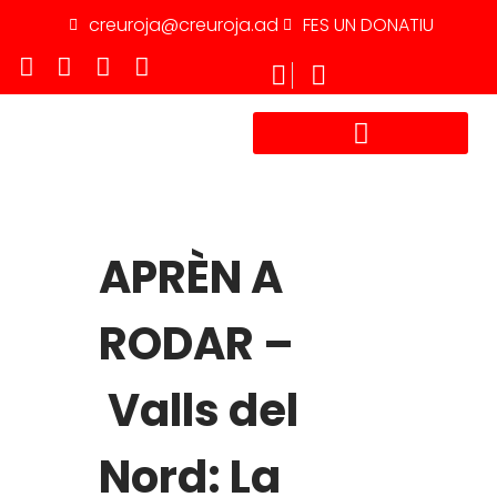
creuroja@creuroja.ad
FES UN DONATIU
TREBALLA AMB NOSALTRES
APRÈN A
RODAR –
Valls del
Nord: La