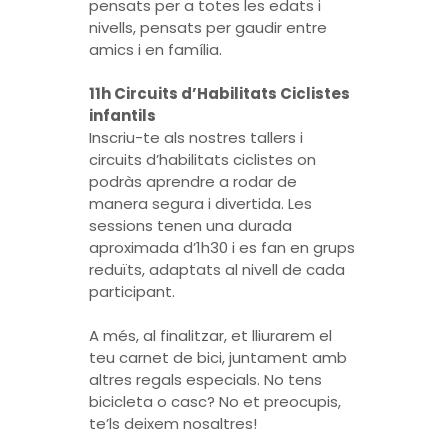
pensats per a totes les edats i
nivells, pensats per gaudir entre
amics i en família.
11h Circuits d’Habilitats Ciclistes
infantils
Inscriu-te als nostres tallers i
circuits d’habilitats ciclistes on
podràs aprendre a rodar de
manera segura i divertida. Les
sessions tenen una durada
aproximada d’1h30 i es fan en grups
reduïts, adaptats al nivell de cada
participant.
A més, al finalitzar, et lliurarem el
teu carnet de bici, juntament amb
altres regals especials. No tens
bicicleta o casc? No et preocupis,
te’ls deixem nosaltres!