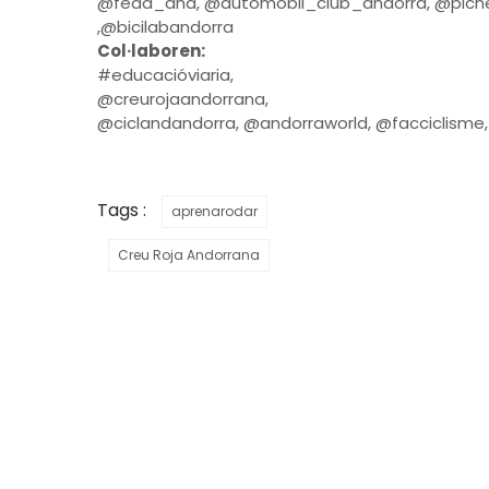
@feda_and, @automobil_club_andorra, @picn
,@bicilabandorra
Col·laboren:
#educacióviaria,
@creurojaandorrana,
@ciclandandorra, @andorraworld, @facciclism
Tags :
aprenarodar
Creu Roja Andorrana
LA CREU ROJA