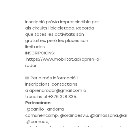
Inscripció prèvia imprescindible per
als circuits i bicicletada. Recorda
que totes les activitats són
gratuïtes, però les places són
limitades.
INSCRIPCIONS:
https://www.mobilitat.ad/apren-a-
rodar
📧 Per a més informació i
inscripcions, contacta’ns
a
aprenarodar@gmail.com
o
truca’ns al +376 328 335.
Patrocinen:
@canillo_andorra,
comunencamp, @ordinoesviu, @lamassana,@ando
@comuee,