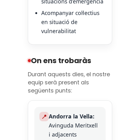
situacions d’emergència
Acompanyar col·lectius
en situació de
vulnerabilitat
On ens trobaràs
Durant aquests dies, el nostre
equip serà present als
següents punts:
Andorra la Vella:
📍
Avinguda Meritxell
i adjacents