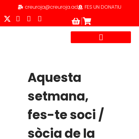
creuroja@creuroja.ad
FES UN DONATIU
TREBALLA AMB NOSALTRES
Aquesta
setmana,
fes-te soci /
sòcia de la