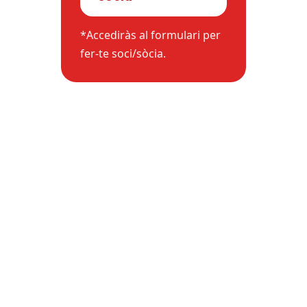
*Accediràs al formulari per
fer-te soci/sòcia.
LA CREU ROJA
La Creu Roja Andorrana treballa des de l’any 1980
per tal de minvar les desigualtats socials i
promoure la solidaritat a la nostra societat.