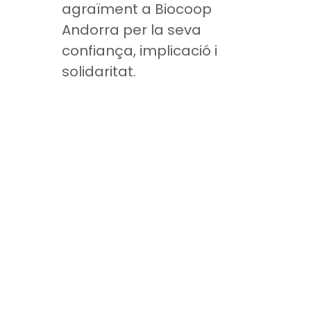
agraïment a Biocoop
Andorra per la seva
confiança, implicació i
solidaritat.
LA CREU ROJA
La Creu Roja Andorrana treballa des de l’any 1980
per tal de minvar les desigualtats socials i
promoure la solidaritat a la nostra societat.