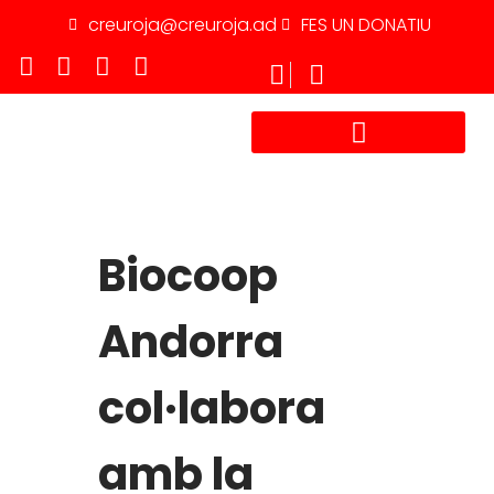
creuroja@creuroja.ad
FES UN DONATIU
TREBALLA AMB NOSALTRES
Biocoop
Andorra
col·labora
amb la