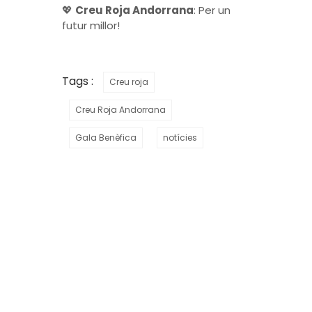
💖
Creu Roja Andorrana
: Per un
futur millor!
Tags :
Creu roja
Creu Roja Andorrana
Gala Benèfica
notícies
LA CREU ROJA
La Creu Roja Andorrana treballa des de l’any 1980