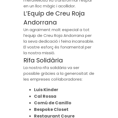
meravellosa va transformar l’espai
en un lloc màgic i acollidor.
L’Equip de Creu Roja
Andorrana
Un agraïment molt especial a tot
l’equip de Creu Roja Andorrana per
la seva dedicació i feina incansable.
El vostre esforç és fonamental per
la nostra missió.
Rifa Solidària
La nostra rifa solidària va ser
possible gràcies a la generositat de
les empreses col·laboradores:
Luis Kinder
Cal Rossa
Comú de Canillo
Bespoke Closet
Restaurant Coure