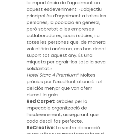
la importància de l’agraïment en
aquest esdeveniment: «L’objectiu
principal és d’agraïment a totes les
persones, la població en general,
però sobretot a les empreses
col.laboradores, socis i sòcies, i a
totes les persones que, de manera
voluntària i anònima, ens han donat
suport tot aquest any. És una
miqueta per agrair-los tota la seva
solidaritat.»
Hotel Starc 4 Premium:
* Moltes
gràcies per l’excel·lent atenció i el
deliciós menjar que van oferir
durant la gala.
Red Carpet:
Gràcies per la
impecable organització de
l’esdeveniment, assegurant que
cada detall fos perfecte.
BeCreative:
La vostra decoració