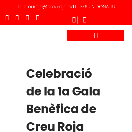
creuroja@creuroja.ad
FES UN DONATIU
TREBALLA AMB NOSALTRES
Celebració
de la 1a Gala
Benèfica de
Creu Roja