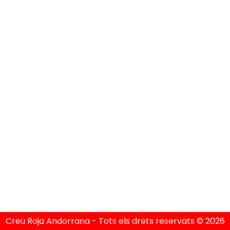
Política de Privacitat
Política de Cookies
Condicions Generals
Avís Legal
Creu Roja Andorrana - Tots els drets reservats © 2026