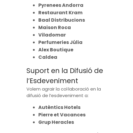
Pyrenees Andorra
Restaurant Kram
Baal Distribucions
Maison Roca
Viladomar
Perfumeries Júlia
Alex Boutique
Caldea
Suport en la Difusió de
l’Esdeveniment
Volem agrair la col·laboració en la
difusió de l’esdeveniment a:
Autèntics Hotels
Pierre et Vacances
Grup Heracles