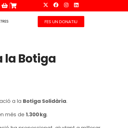
FES UN DONATIU
LTRES
 la Botiga
ació a la
Botiga Solidària
.
en més de
1.300 kg
.
ió ha proporcionat, ajudant a millorar