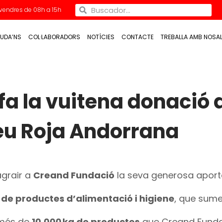
Divendres de 08h a 15h
UDA’NS
COL·LABORADORS
NOTÍCIES
CONTACTE
TREBALLA AMB NOSA
a la vuitena donació a
reu Roja Andorrana
grair a
Creand Fundació
la seva generosa aport
 de productes d’alimentació i higiene
, que sum
 més de
10.000 kg de productes
que Creand Fundac