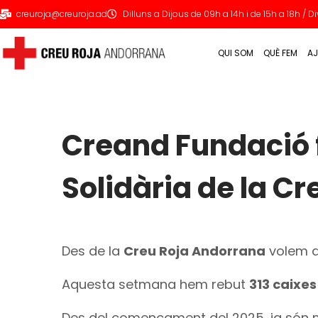
creuroja@creuroja.ad
Dilluns a Dijous de 09h a 14h i de 15h a 18h / 
QUI SOM
QUÈ FEM
AJ
Creand Fundació f
Solidària de la C
Des de la
Creu Roja Andorrana
volem a
Aquesta setmana hem rebut
313 caixes
Des del començament del 2025, ja són