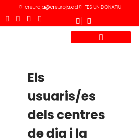
creuroja@creuroja.ad
FES UN DONATIU
TREBALLA AMB NOSALTRES
Els
usuaris/es
dels centres
de dia i la