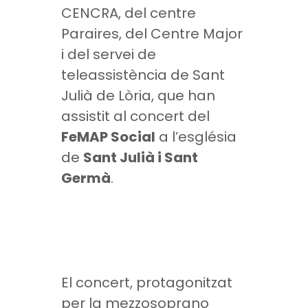
CENCRA, del centre
Paraires, del Centre Major
i del servei de
teleassistència de Sant
Julià de Lòria, que han
assistit al concert del
FeMAP Social
a l’església
de
Sant Julià i Sant
Germà
.
El concert, protagonitzat
per la mezzosoprano