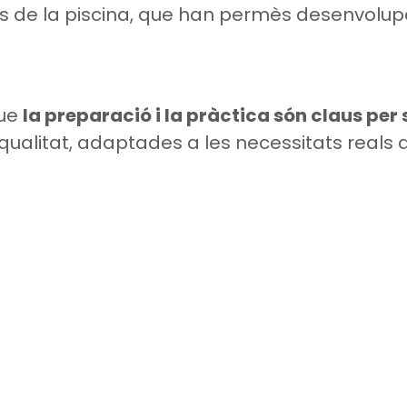
ons de la piscina, que han permès desenvolup
que
la preparació i la pràctica són claus per
qualitat, adaptades a les necessitats reals d
CONTACTE
Política
Av. Santa Coloma 47-51, AD500
Polític
Andorra la Vella