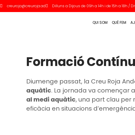
creuroja@creuroja.ad
Dilluns a Dijous de 09h a 14h i de 15h a 18h / 
QUI SOM
QUÈ FEM
AJ
Formació Contínu
Diumenge passat, la Creu Roja And
aquàtic
. La jornada va començar
al medi aquàtic
, una part clau pe
eficàcia en situacions d’emergència