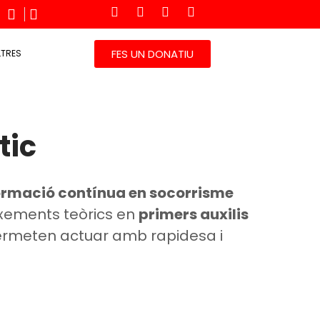
FES UN DONATIU
LTRES
tic
ormació contínua en socorrisme
ixements teòrics en
primers auxilis
permeten actuar amb rapidesa i