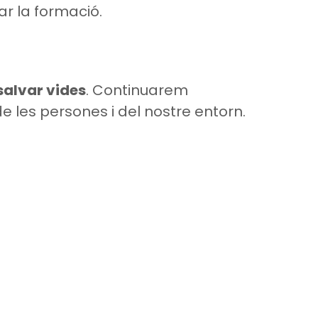
ar la formació.
 salvar vides
. Continuarem
e les persones i del nostre entorn.
 de Privacitat
a de Cookies