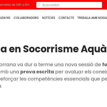
Divendres de 08h a 15h
UDA’NS
COL·LABORADORS
NOTÍCIES
CONTACTE
TREBALLA AMB NOSA
a en Socorrisme Aquà
orrana va dur a terme una nova sessió de
f
 amb una
prova escrita
per avaluar els cone
r reforçar les competències essencials que 
.