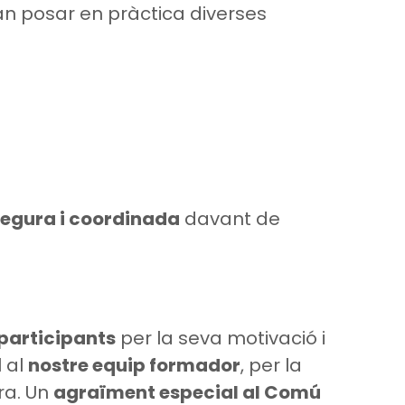
van posar en pràctica diverses
segura i coordinada
davant de
 participants
per la seva motivació i
 al
nostre equip formador
, per la
ra. Un
agraïment especial al Comú