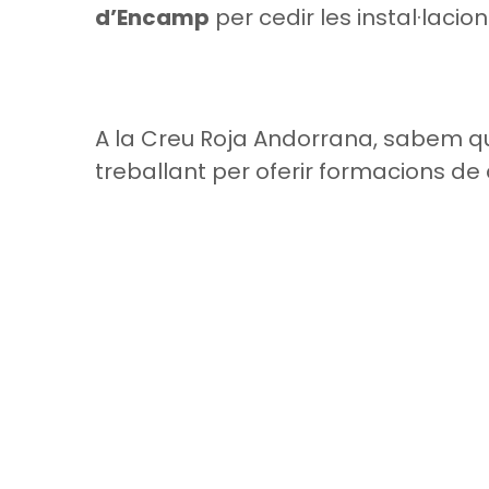
d’Encamp
per cedir les instal·laci
A la Creu Roja Andorrana, sabem 
treballant per oferir formacions de 
LA CREU ROJA
La Creu Roja Andorrana treballa des de
l’any 1980 per tal de minvar les