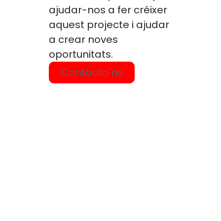
ajudar-nos a fer créixer
aquest projecte i ajudar
a crear noves
oportunitats.
Contacta'ns
LA CREU ROJA
La Creu Roja Andorrana treballa des de l’any 1980