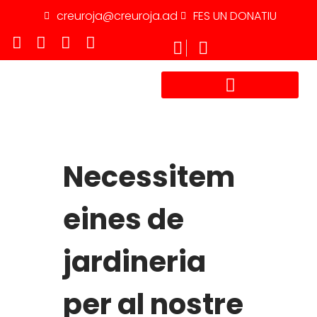
creuroja@creuroja.ad
FES UN DONATIU
TREBALLA AMB NOSALTRES
Necessitem
eines de
jardineria
per al nostre