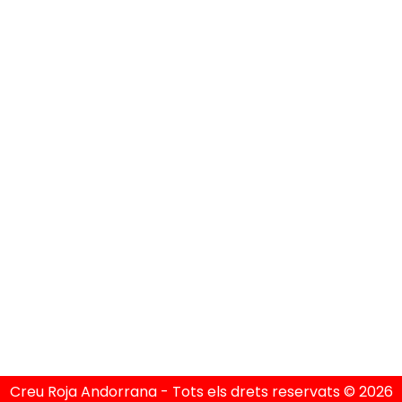
els Divendres de 08h a 15h
Política de Privacitat
Política de Cookies
Condicions Generals
Avís Legal
Creu Roja Andorrana - Tots els drets reservats © 2026