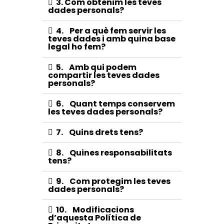
3. Com obtenim les teves
dades personals?
4. Per a què fem servir les
teves dades i amb quina base
legal ho fem?
5. Amb qui podem
compartir les teves dades
personals?
6. Quant temps conservem
les teves dades personals?
7. Quins drets tens?
8. Quines responsabilitats
tens?
9. Com protegim les teves
dades personals?
10. Modificacions
d’aquesta Política de