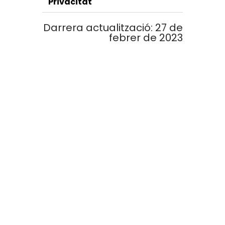
Privacitat
Darrera actualització: 27 de
febrer de 2023
LA CREU ROJA
La Creu Roja Andorrana treballa des de l’any 1980
per tal de minvar les desigualtats socials i
promoure la solidaritat a la nostra societat.