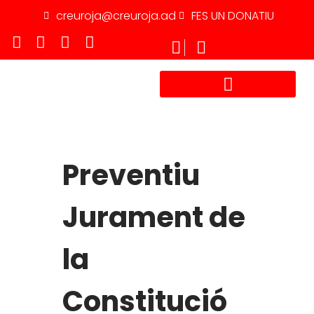
creuroja@creuroja.ad
FES UN DONATIU
TREBALLA AMB NOSALTRES
Preventiu
Jurament de
la
Constitució