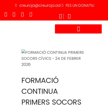
creuroja@creuroja.ad
FES UN DONATIU
TREBALLA AMB NOSALTRES
FORMACIÓ
CONTINUA
PRIMERS SOCORS