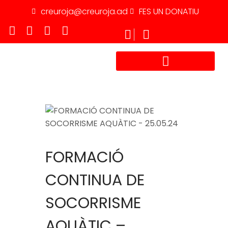
creuroja@creuroja.ad
FES UN DONATIU
TREBALLA AMB NOSALTRES
FORMACIÓ
CONTINUA DE
SOCORRISME
AQUÀTIC –