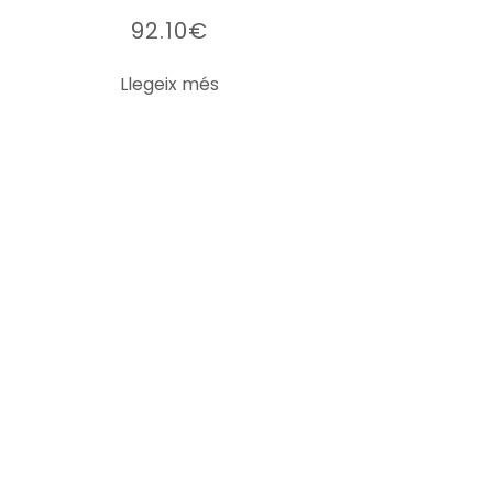
92.10
€
Llegeix més
LA CREU ROJA
La Creu Roja Andorrana treballa des de l’any 1980
per tal de minvar les desigualtats socials i
promoure la solidaritat a la nostra societat.