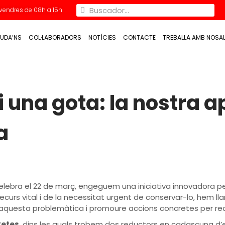
Divendres de 08h a 15h
UDA’NS
COL·LABORADORS
NOTÍCIES
CONTACTE
TREBALLA AMB NOSA
 una gota: la nostra a
a
celebra el 22 de març, engeguem una iniciativa innovadora 
recurs vital i de la necessitat urgent de conservar-lo, hem 
e aquesta problemàtica i promoure accions concretes per red
xetes
, dins les quals trobem dos reductors en cadascuna d’e