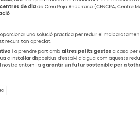
centres de dia
de Creu Roja Andorrana (CENCRA, Centre Majo
ació
.
porcionar una solució pràctica per reduir el malbaratamen
t recurs tan apreciat.
ativa
i a prendre part amb
altres petits gestos
a casa per e
gua o instal·lar dispositius d’estalvi d’aigua com aquests re
l nostre entorn i a
garantir un futur sostenible per a tot
ua