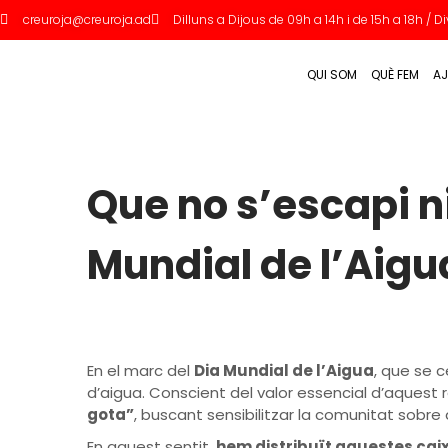
creuroja@creuroja.ad
Dilluns a Dijous de 09h a 14h i de 15h a 18h / 
QUI SOM
QUÈ FEM
AJ
Que no s’escapi ni
Mundial de l’Aigu
En el marc del
Dia Mundial de l’Aigua
, que se 
d’aigua. Conscient del valor essencial d’aquest 
gota”
, buscant sensibilitzar la comunitat sobr
En aquest sentit,
hem distribuït aquestes cai