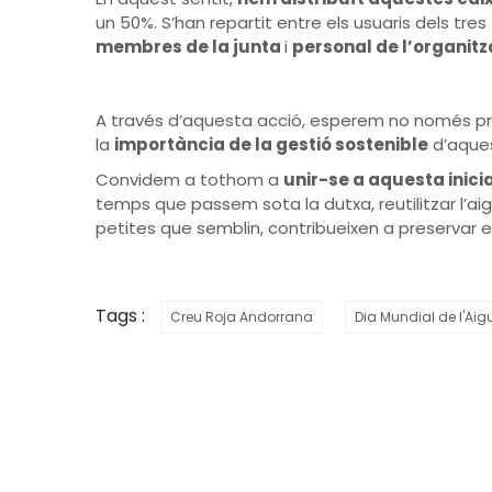
un 50%. S’han repartit entre els usuaris dels tres
membres de la junta
i
personal de l’organitz
A través d’aquesta acció, esperem no només pro
la
importància de la gestió sostenible
d’aques
Convidem a tothom a
unir-se a aquesta inici
temps que passem sota la dutxa, reutilitzar l’ai
petites que semblin, contribueixen a preservar e
Tags :
Creu Roja Andorrana
Dia Mundial de l'Aig