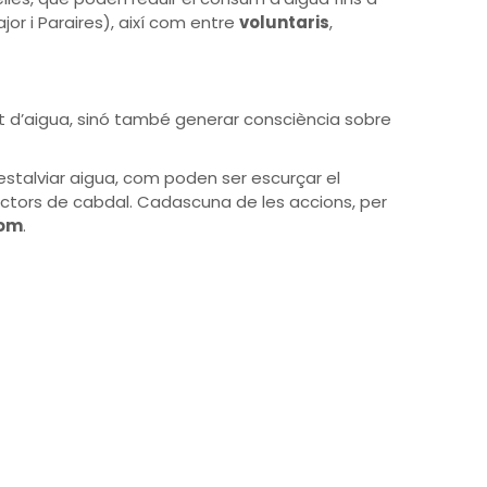
r i Paraires), així com entre
voluntaris
,
t d’aigua, sinó també generar consciència sobre
stalviar aigua, com poden ser escurçar el
ductors de cabdal. Cadascuna de les accions, per
hom
.