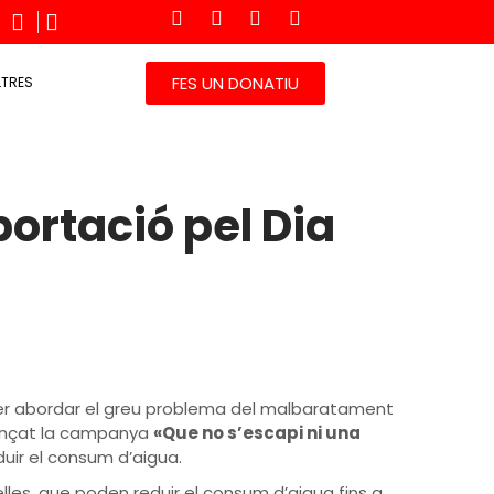
FES UN DONATIU
LTRES
portació pel Dia
per abordar el greu problema del malbaratament
llançat la campanya
«Que no s’escapi ni una
uir el consum d’aigua.
lles, que poden reduir el consum d’aigua fins a