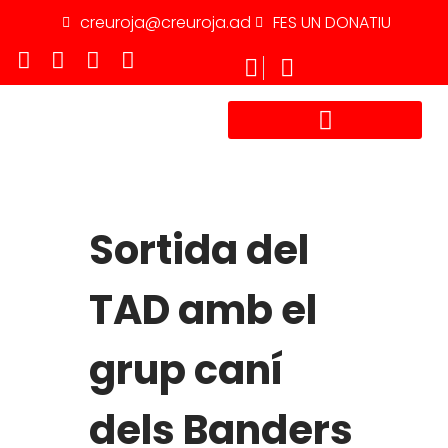
creuroja@creuroja.ad
FES UN DONATIU
TREBALLA AMB NOSALTRES
Sortida del
TAD amb el
grup caní
dels Banders