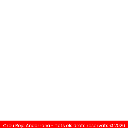
els Divendres de 08h a 15h
Política de Privacitat
Política de Cookies
Condicions Generals
Avís Legal
Creu Roja Andorrana - Tots els drets reservats © 2026