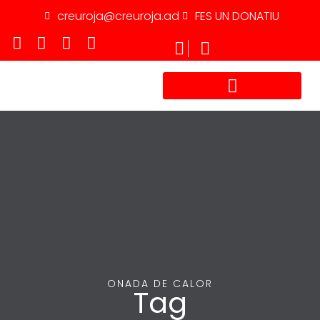
creuroja@creuroja.ad
FES UN DONATIU
TREBALLA AMB NOSALTRES
ONADA DE CALOR
Tag