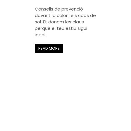
Consells de prevenció
davant la calor i els cops de
sol. Et donem les claus
perquè el teu estiu sigui
ideal.
READ MORE
LA CREU ROJA
La Creu Roja Andorrana treballa des de l’any 1980