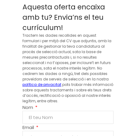
Aquesta oferta encaixa
amb tu? Envia’ns el teu
currículum!
Tractem les dades recollides en aquest
formulari i per mitjà del CV que adjuntis, amb la
finalitat de gestionar la teva candidatura al
procés de selecció actual, sota la base de
mesures precontractuals i, si no resultes
seleccionat i no t’oposes, per incloure’t en futurs
processos, sota el nostre interès legítim. No
cedirem les dades a ningú, tret dels possibles
proveïdors de serveis de selecció i en la nostra
política de privacitat
pots trobar més informació
sobre aquests tractaments i sobre els teus drets
d’accés, rectificació o oposició al nostre interès
legítim, entre altres.
Nom
Email