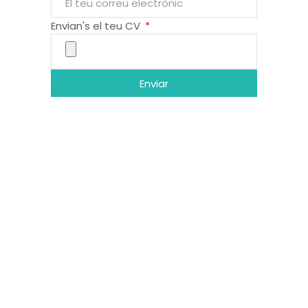
Envian's el teu CV
Enviar
LA CREU ROJA
La Creu Roja Andorrana treballa des de l’any 1980
per tal de minvar les desigualtats socials i
promoure la solidaritat a la nostra societat.