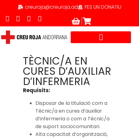
creuroja@creuroja.ad
FES UN DONATIU
TREBALLA AMB NOSALTRES
TÈCNIC/A EN
CURES D’AUXILIAR
D’INFERMERIA
Requisits:
Disposar de la titulació com a
Tècnic/a en cures d’auxiliar
d’infermeria o com a Tècnic/a
de suport sociocomunitari.
Alta capacitat d’organització,