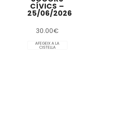
CÍVICS –
25/06/2026
30.00
€
AFEGEIX A LA
CISTELLA
LA CREU ROJA
La Creu Roja Andorrana treballa des de l’any 1980