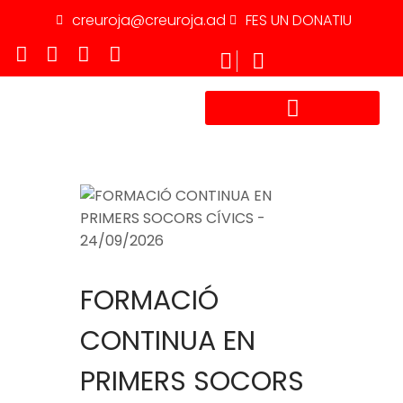
creuroja@creuroja.ad
FES UN DONATIU
TREBALLA AMB NOSALTRES
FORMACIÓ
CONTINUA EN
PRIMERS SOCORS