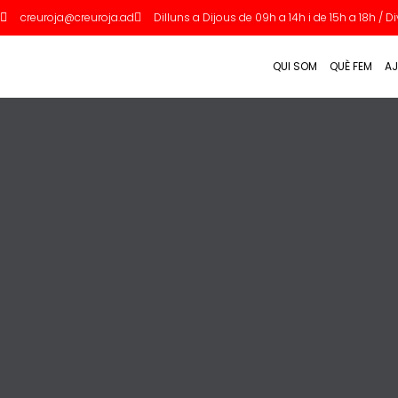
creuroja@creuroja.ad
Dilluns a Dijous de 09h a 14h i de 15h a 18h / 
QUI SOM
QUÈ FEM
AJ