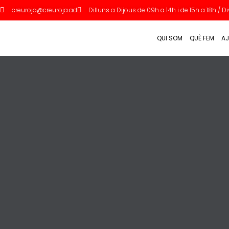
creuroja@creuroja.ad
Dilluns a Dijous de 09h a 14h i de 15h a 18h / 
QUI SOM
QUÈ FEM
AJ